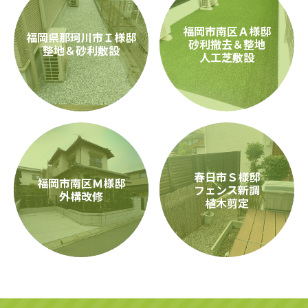
福岡市南区Ａ様邸
福岡県那珂川市Ｉ様邸
砂利撤去＆整地
整地＆砂利敷設
人工芝敷設
春日市Ｓ様邸
福岡市南区Ｍ様邸
フェンス新調
外構改修
植木剪定