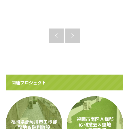
関連プロジェクト
福岡市南区Ａ様邸
福岡県那珂川市Ｉ様邸
砂利撤去＆整地
整地＆砂利敷設