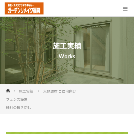
施工実績
Works
ホーム
施工実績
大野城市 ご自宅向け
フェンス設置
砂利の敷き均し