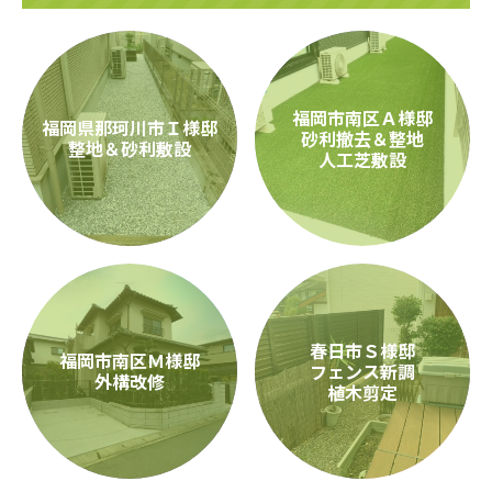
福岡市南区Ａ様邸
福岡県那珂川市Ｉ様邸
砂利撤去＆整地
整地＆砂利敷設
人工芝敷設
春日市Ｓ様邸
福岡市南区Ｍ様邸
フェンス新調
外構改修
植木剪定