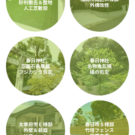
砂利撤去＆整地
外構改修
人工芝敷設
春日神社
春日神社
正面石鳥居脇
名物鬼瓦横
フジカヅラ剪定
橘の剪定
太宰府市Ｅ様邸
春日市Ｓ様邸
外壁＆前庭
竹垣フェンス