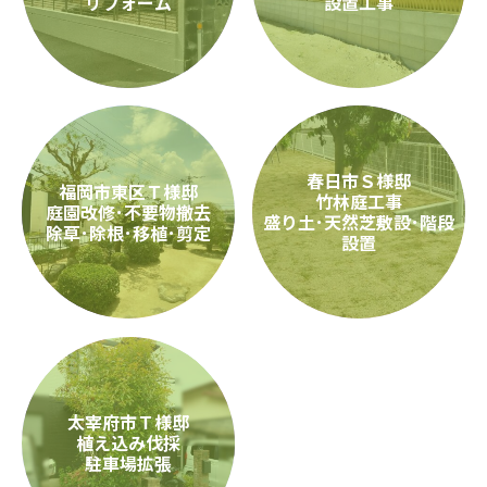
リフォーム
設置工事
春日市Ｓ様邸
福岡市東区Ｔ様邸
竹林庭工事
庭園改修･不要物撤去
盛り土･天然芝敷設･階段
除草･除根･移植･剪定
設置
太宰府市Ｔ様邸
植え込み伐採
駐車場拡張